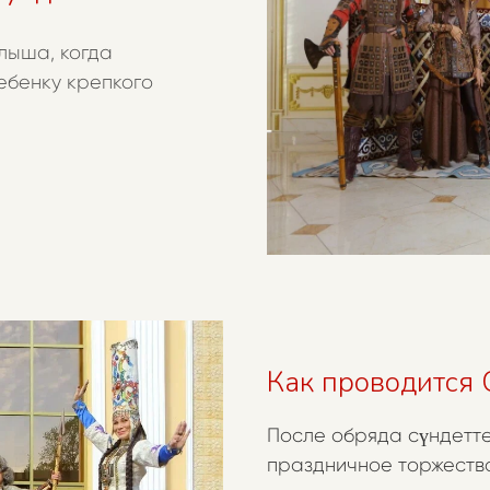
лыша, когда
ебенку крепкого
Как проводится С
После обряда сүндетте
праздничное торжеств