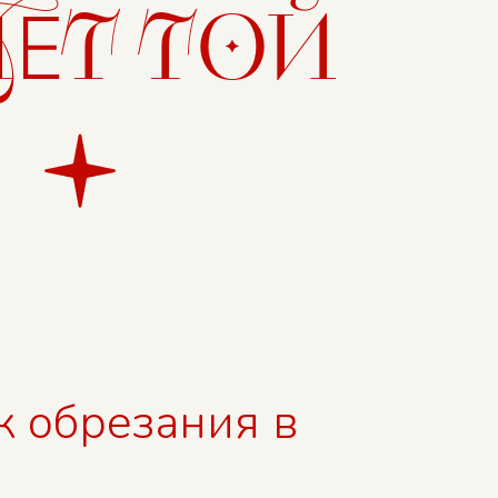
Д
Т ТОЙ
Е
к обрезания в