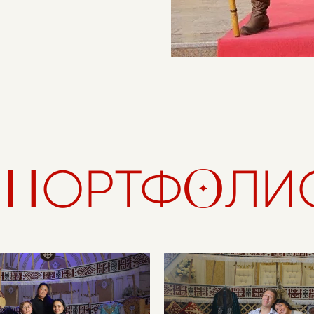
П
О
ОРТФ
ЛИ