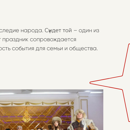
Сүндет той
аследие народа.
– один из
от праздник сопровождается
сть события для семьи и общества.