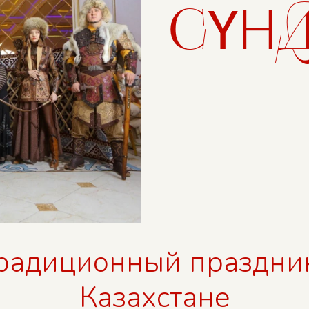
СҮ
Н
 традиционный праздни
Казахстане