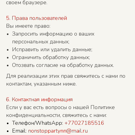
своем браузере.
5. Права пользователей
Вы имеете право:
Запросить информацию о ваших
О
Л
СТА
ИСЬ
персональных данных;
Исправить или удалить данные;
ВО
ПРОСЫ?
Ограничить обработку данных;
Отозвать согласие на обработку данных.
Для реализации этих прав свяжитесь с нами по
Мы можем встретится с Вами за чашкой
контактам, указанным ниже.
кофе или обсудить все вопросы онлайн
6. Контактная информация
СВЯЗАТЬСЯ С НАМИ
Если у вас есть вопросы о нашей Политике
конфиденциальности, свяжитесь с нами:
Телефон/WhatsApp:
+77027185516
Email:
nonstoppartynn@mail.ru